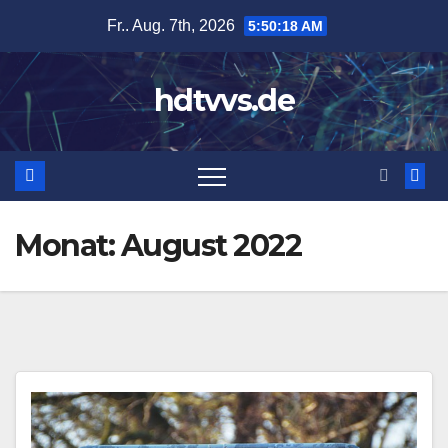
Zum
Fr.. Aug. 7th, 2026
5:50:19 AM
Inhalt
springen
hdtvvs.de
Monat:
August 2022