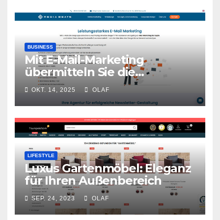
BUSINESS
Mit E-Mail-Marketing
übermitteln Sie die
wichtigen
OKT. 14, 2025
OLAF
Werbebotschaften
LIFESTYLE
Luxus Gartenmöbel: Eleganz
für Ihren Außenbereich
SEP. 24, 2023
OLAF