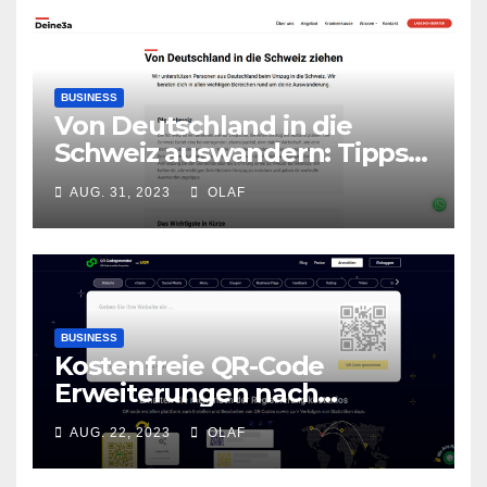
BUSINESS
Von Deutschland in die
Schweiz auswandern: Tipps
und Infos von Deutschen, die
AUG. 31, 2023
OLAF
ausgewandert sind
BUSINESS
Kostenfreie QR-Code
Erweiterungen nach
Registrierung verfügbar
AUG. 22, 2023
OLAF