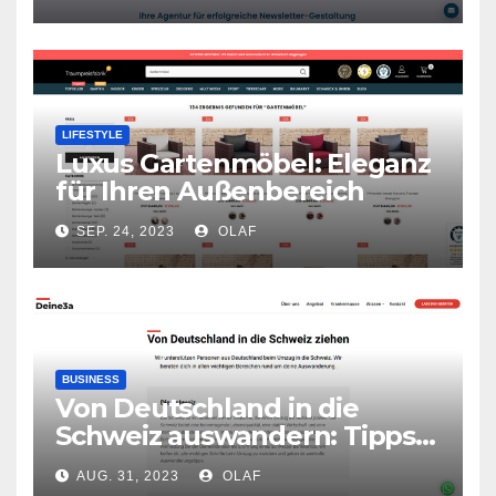
Werbebotschaften
LIFESTYLE
Luxus Gartenmöbel: Eleganz
für Ihren Außenbereich
SEP. 24, 2023
OLAF
BUSINESS
Von Deutschland in die
Schweiz auswandern: Tipps
und Infos von Deutschen, die
AUG. 31, 2023
OLAF
ausgewandert sind