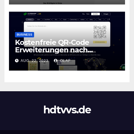
BUSINESS
Kostenfreie QR-Code
Erweiterungen nach
Registrierung verfügbar
AUG. 22, 2023
OLAF
hdtvvs.de