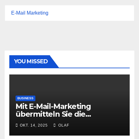
E-Mail Marketing
YOU MISSED
BUSINESS
Mit E-Mail-Marketing
übermitteln Sie die
wichtigen
OKT. 14, 2025
OLAF
Werbebotschaften