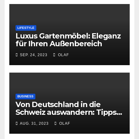
LIFESTYLE
Luxus Gartenmöbel: Eleganz
für Ihren Außenbereich
SEP. 24, 2023
OLAF
BUSINESS
Von Deutschland in die
Schweiz auswandern: Tipps
und Infos von Deutschen, die
AUG. 31, 2023
OLAF
ausgewandert sind