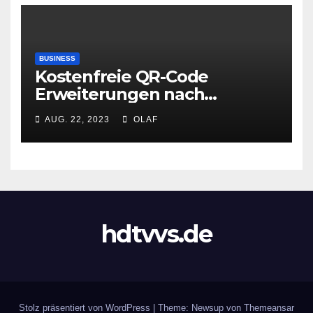
BUSINESS
Kostenfreie QR-Code
Erweiterungen nach
Registrierung verfügbar
AUG. 22, 2023
OLAF
hdtvvs.de
Stolz präsentiert von WordPress
|
Theme: Newsup von
Themeansar